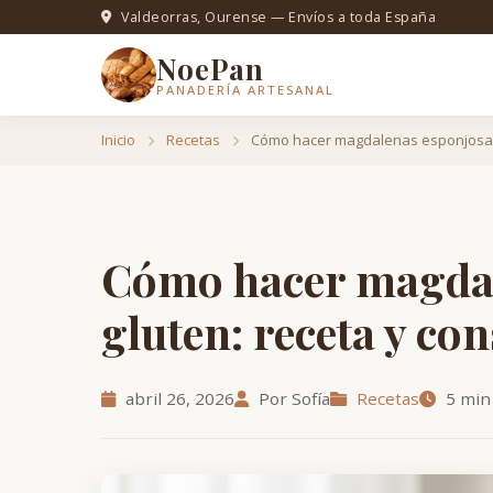
Valdeorras, Ourense — Envíos a toda España
NoePan
PANADERÍA ARTESANAL
Inicio
Recetas
Cómo hacer magdalenas esponjosas 
Cómo hacer magdal
gluten: receta y con
abril 26, 2026
Por Sofía
Recetas
5 min 