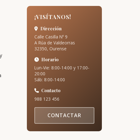
¡VISÍTANOS!
Dirección
Calle Casilla Nº 9
A Rúa de Valdeorras
32350, Ourense
y
Horario
Lun-Vie: 8:00-14:00 y 17:00-
20:00
a
Sáb: 8:00-14:00
Contacto
988 123 456
CONTACTAR