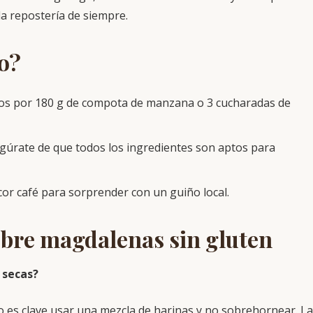
a repostería de siempre.
go?
vos por 180 g de compota de manzana o 3 cucharadas de
egúrate de que todos los ingredientes son aptos para
cor café para sorprender con un guiño local.
obre magdalenas sin gluten
 secas?
eso es clave usar una mezcla de harinas y no sobrehornear. La